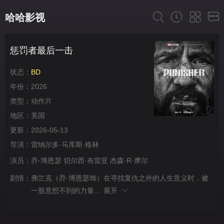
哈哈影视
惩罚者最后一击
状态：
BD
年份：
2026
类型：
动作片
地区：
美国
更新：
2026-05-13
导演：
雷纳尔多·马库斯·格林
演员：
乔·博恩瑟
切尔西·布雷亚
杰森·R·摩尔
剧情：
弗兰克（乔·博恩瑟饰）在寻找复仇之外的人生意义时，被
一股意想不到的力量...
展开