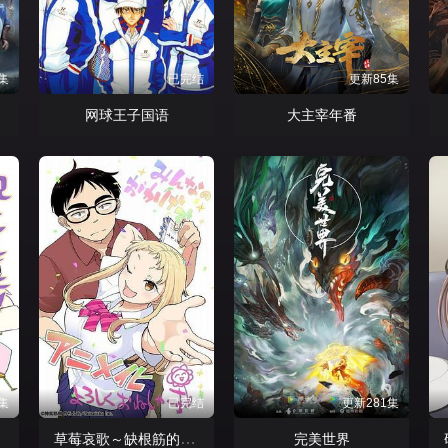
集
已完结
更新85集
网球王子国语
大主宰年番
集
已完结
更新281集
草莓哀歌～缺根筋的活泼妹妹与无法释怀的哥哥～
完美世界