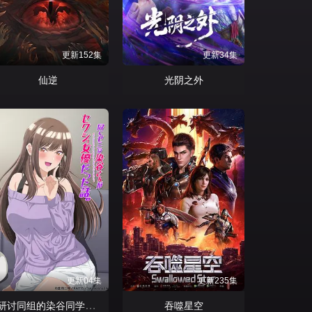
更新152集
更新34集
仙逆
光阴之外
更新04集
更新235集
研讨同组的染谷同学原来是女优这事
吞噬星空