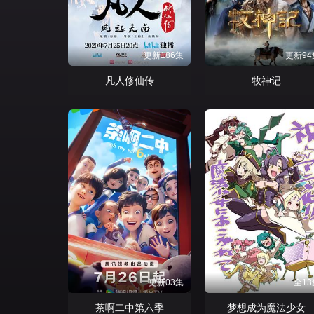
更新186集
更新94
凡人修仙传
牧神记
更新03集
全13
茶啊二中第六季
梦想成为魔法少女