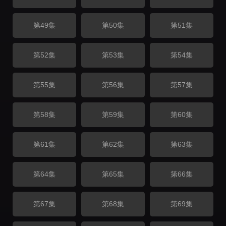
第49集
第50集
第51集
第52集
第53集
第54集
第55集
第56集
第57集
第58集
第59集
第60集
第61集
第62集
第63集
第64集
第65集
第66集
第67集
第68集
第69集