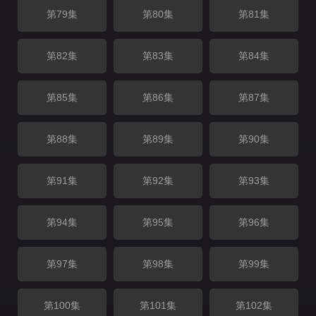
第79集
第80集
第81集
第82集
第83集
第84集
第85集
第86集
第87集
第88集
第89集
第90集
第91集
第92集
第93集
第94集
第95集
第96集
第97集
第98集
第99集
第100集
第101集
第102集