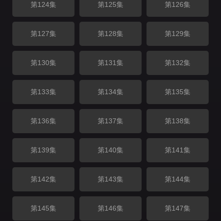
第124集
第125集
第126集
第127集
第128集
第129集
第130集
第131集
第132集
第133集
第134集
第135集
第136集
第137集
第138集
第139集
第140集
第141集
第142集
第143集
第144集
第145集
第146集
第147集