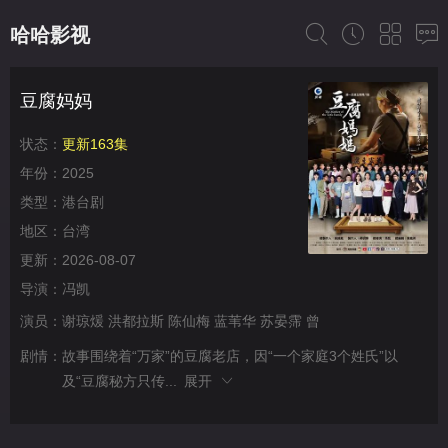
哈哈影视
豆腐妈妈
状态：
更新163集
年份：
2025
类型：
港台剧
地区：
台湾
更新：
2026-08-07
导演：
冯凯
演员：
谢琼煖
洪都拉斯
陈仙梅
蓝苇华
苏晏霈
曾
剧情：
故事围绕着“万家”的豆腐老店，因“一个家庭3个姓氏”以
及“豆腐秘方只传...
展开