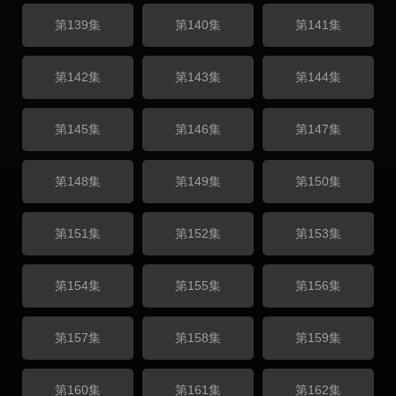
第139集
第140集
第141集
第142集
第143集
第144集
第145集
第146集
第147集
第148集
第149集
第150集
第151集
第152集
第153集
第154集
第155集
第156集
第157集
第158集
第159集
第160集
第161集
第162集