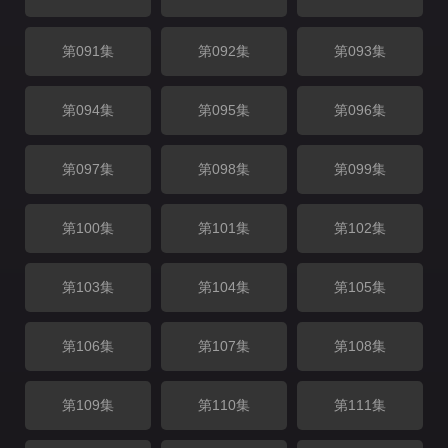
第091集
第092集
第093集
第094集
第095集
第096集
第097集
第098集
第099集
第100集
第101集
第102集
第103集
第104集
第105集
第106集
第107集
第108集
第109集
第110集
第111集