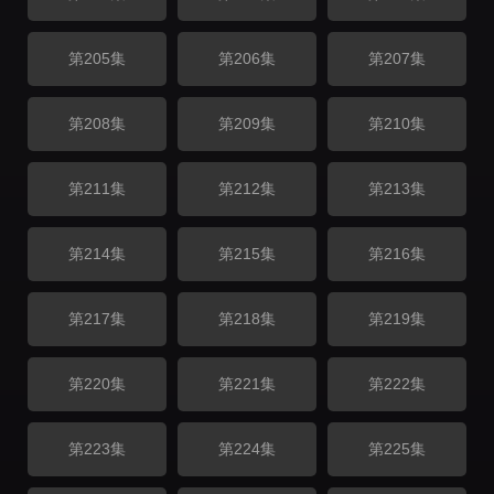
第205集
第206集
第207集
第208集
第209集
第210集
第211集
第212集
第213集
第214集
第215集
第216集
第217集
第218集
第219集
第220集
第221集
第222集
第223集
第224集
第225集