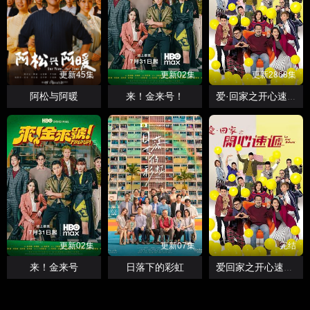
更新45集
更新02集
更新2868集
阿松与阿暖
来！金来号！
爱·回家之开心速递
更新02集
更新07集
完结
来！金来号
日落下的彩虹
爱回家之开心速递2025