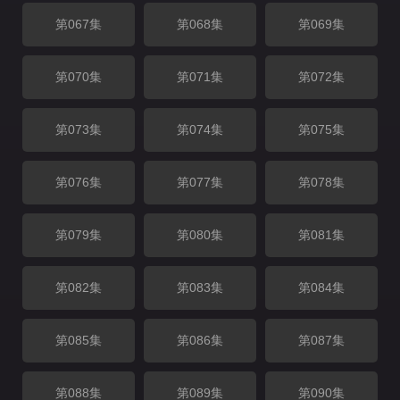
第067集
第068集
第069集
第070集
第071集
第072集
第073集
第074集
第075集
第076集
第077集
第078集
第079集
第080集
第081集
第082集
第083集
第084集
第085集
第086集
第087集
第088集
第089集
第090集