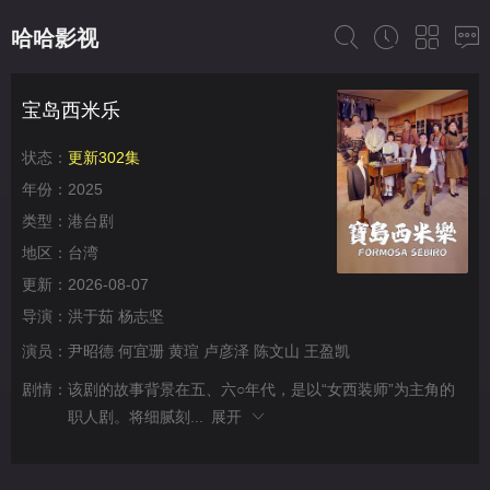
哈哈影视
宝岛西米乐
状态：
更新302集
年份：
2025
类型：
港台剧
地区：
台湾
更新：
2026-08-07
导演：
洪于茹
杨志坚
演员：
尹昭德
何宜珊
黄瑄
卢彦泽
陈文山
王盈凯
剧情：
该剧的故事背景在五、六○年代，是以“女西装师”为主角的
职人剧。将细腻刻...
展开