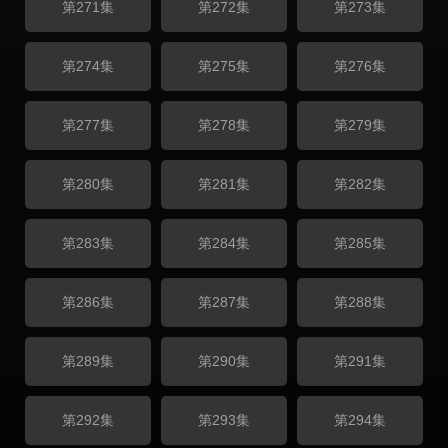
第271集
第272集
第273集
第274集
第275集
第276集
第277集
第278集
第279集
第280集
第281集
第282集
第283集
第284集
第285集
第286集
第287集
第288集
第289集
第290集
第291集
第292集
第293集
第294集