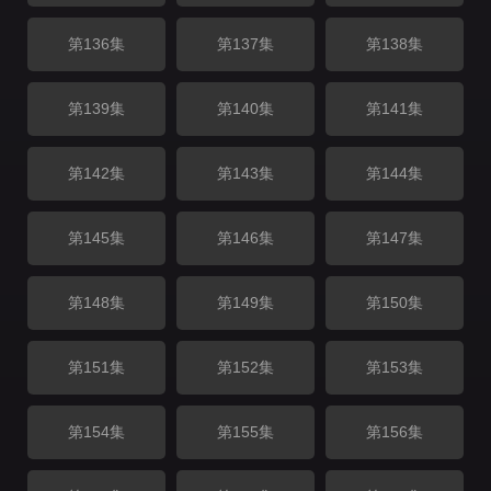
第136集
第137集
第138集
第139集
第140集
第141集
第142集
第143集
第144集
第145集
第146集
第147集
第148集
第149集
第150集
第151集
第152集
第153集
第154集
第155集
第156集