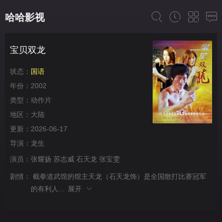
哈哈影视
宝贝双龙
状态：
国语
年份：
2002
类型：
动作片
地区：
大陆
更新：
2026-06-17
导演：
龙生
演员：
张耀扬
苏志威
石天龙
张宝雯
剧情：
截拳道武馆的馆主天龙（石天龙饰）是全国散打比赛冠军
的有利人...
展开