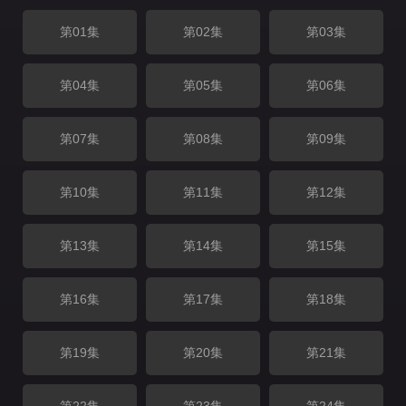
第01集
第02集
第03集
第04集
第05集
第06集
第07集
第08集
第09集
第10集
第11集
第12集
第13集
第14集
第15集
第16集
第17集
第18集
第19集
第20集
第21集