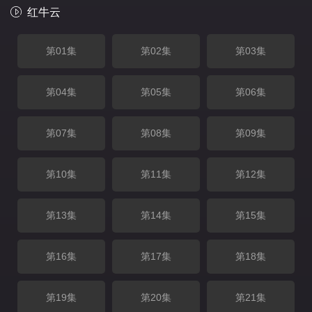
红牛云
第01集
第02集
第03集
第04集
第05集
第06集
第07集
第08集
第09集
第10集
第11集
第12集
第13集
第14集
第15集
第16集
第17集
第18集
第19集
第20集
第21集