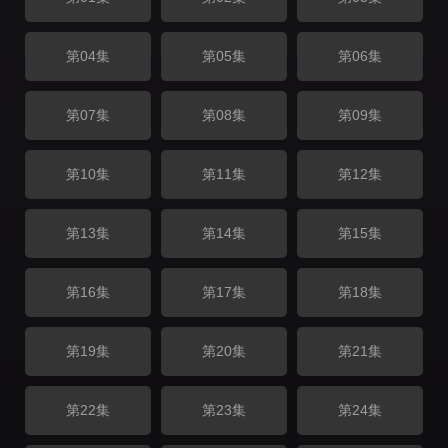
第04集
第05集
第06集
第07集
第08集
第09集
第10集
第11集
第12集
第13集
第14集
第15集
第16集
第17集
第18集
第19集
第20集
第21集
第22集
第23集
第24集