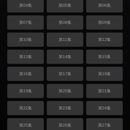
第04集
第05集
第06集
第07集
第08集
第09集
第10集
第11集
第12集
第13集
第14集
第15集
第16集
第17集
第18集
第19集
第20集
第21集
第22集
第23集
第24集
第25集
第26集
第27集