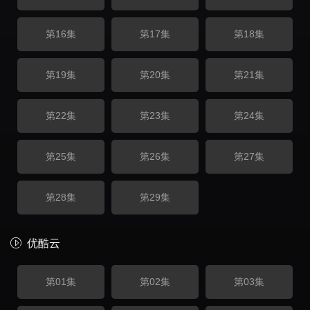
第16集
第17集
第18集
第19集
第20集
第21集
第22集
第23集
第24集
第25集
第26集
第27集
第28集
第29集
优酷云
第01集
第02集
第03集