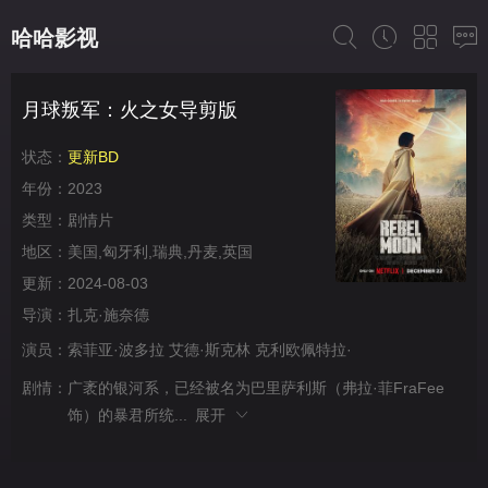
哈哈影视
月球叛军：火之女导剪版
状态：
更新BD
年份：
2023
类型：
剧情片
地区：
美国,匈牙利,瑞典,丹麦,英国
更新：
2024-08-03
导演：
扎克·施奈德
演员：
索菲亚·波多拉
艾德·斯克林
克利欧佩特拉·
剧情：
广袤的银河系，已经被名为巴里萨利斯（弗拉·菲FraFee
饰）的暴君所统...
展开