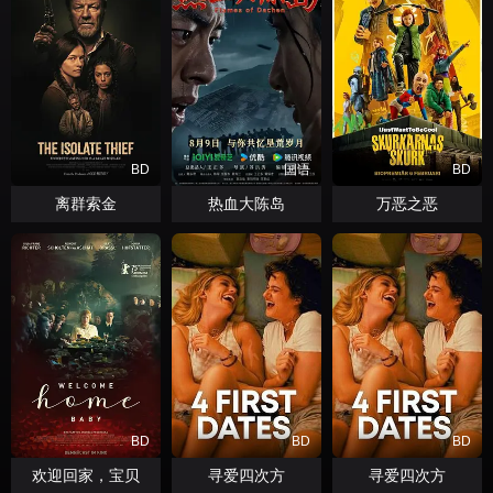
BD
国语
BD
离群索金
热血大陈岛
万恶之恶
BD
BD
BD
欢迎回家，宝贝
寻爱四次方
寻爱四次方