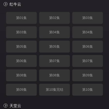
红牛云
第01集
第02集
第03集
第03集
第04集
第04集
第05集
第05集
第06集
第06集
第07集
第07集
第08集
第08集
第09集
第09集
第10集完结
第10集
天堂云