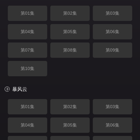
第01集
第02集
第03集
第04集
第05集
第06集
第07集
第08集
第09集
第10集
暴风云
第01集
第02集
第03集
第04集
第05集
第06集